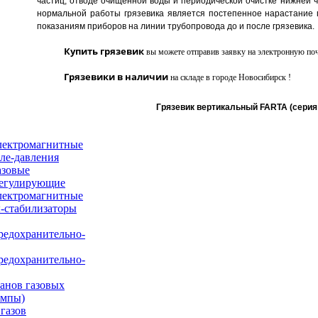
частиц, отводе очищенной воды и периодической очистке нижней ч
нормальной работы грязевика является постепенное нарастание г
показаниям приборов на линии трубопровода до и после грязевика
.
Купить грязевик
вы можете отправив заявку на электронную поч
Грязевики в наличии
на складе в городе Новосибирск !
Грязевик вертикальный FARTA (серия 
лектромагнитные
ле-давления
азовые
регулирующие
лектромагнитные
-стабилизаторы
редохранительно-
редохранительно-
анов газовых
ампы)
газов