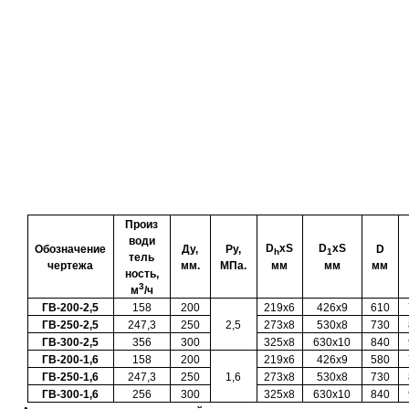
Произ
води
D
xS
D
хS
Обозначение
Ду,
Ру,
D
h
1
тель
чертежа
мм.
МПа.
мм
мм
мм
ность,
3
м
/ч
ГВ-200-2,5
158
200
219х6
426х9
610
ГВ-2
5
0-2,5
247
,
3
250
2,5
273х8
530х8
730
ГВ-
3
00-2,5
356
300
325х8
630х10
840
ГВ-200-
1
,
6
158
200
219х6
426х9
580
ГВ-2
5
0-
1
,
6
247,3
250
1,6
273х8
530х8
730
ГВ-
3
00-
1
,
6
256
300
325х8
630х10
840