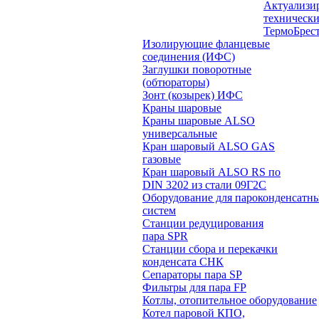
Актуализи
технически
ТермоБрес
Изолирующие фланцевые
соединения (ИФС)
Заглушки поворотные
(обтюраторы)
Зонт (козырек) ИФС
Краны шаровые
Краны шаровые ALSO
универсальные
Кран шаровый ALSO GAS
газовые
Кран шаровый ALSO RS по
DIN 3202 из стали 09Г2С
Оборудование для пароконденсатн
систем
Станции редуцирования
пара SPR
Станции сбора и перекачки
конденсата СНК
Сепараторы пара SP
Фильтры для пара FP
Котлы, отопительное оборудование
Котел паровой КПО,