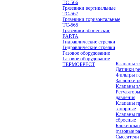
ТС-566
Грязевики вертикальные
ТС-567
Грязевики горизонтальные
ТС-565
Грязевики абоненские
FARTA
Гидравлические стрелки
Гидравлические стрелки
Газовое оборудование
Газовое оборудование
Клапаны э
ТЕРМОБРЕСТ
Датчики ре
Фильтры г
Заслонки 
Клапаны э
Регуляторы
давления
Клапаны п
запорные
Клапаны п
сбросные
Блоки клап
(газовые р
Смесители 