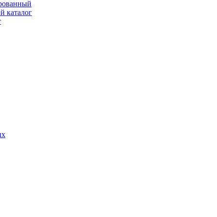
рованный
й каталог
т
ых