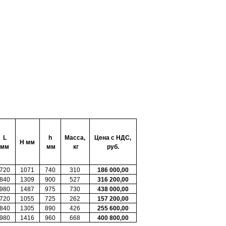
L
h
Масса,
Цена с НДС,
Н мм
мм
мм
кг
руб.
720
1071
740
310
186 000
,00
840
1309
900
527
316 200,00
980
1487
975
730
438 000
,00
720
1055
725
262
157 200,00
840
1305
890
426
255 600,00
980
1416
960
668
400 800,00