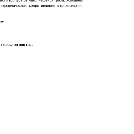
асти корпуса от накопившейся грязи. Условием
идравлического сопротивления в грязевике по
ту.
ТС-567.00.000 СБ)