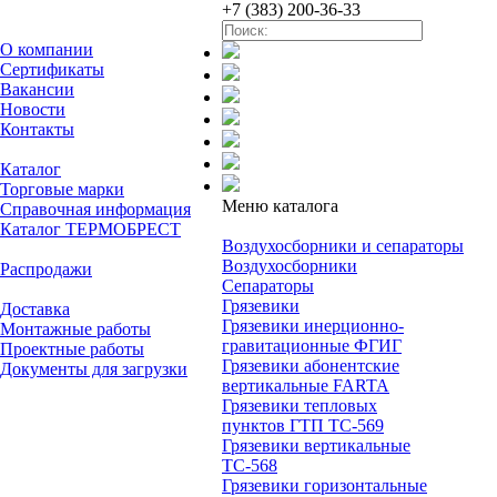
Menu
+7 (383) 200-36-33
О компании
О компании
Сертификаты
Вакансии
Новости
Контакты
Каталог
Каталог
Торговые марки
Меню каталога
Справочная информация
Menu
Каталог ТЕРМОБРЕСТ
Воздухосборники и сепараторы
Акции
Воздухосборники
Распродажи
Сепараторы
Услуги
Грязевики
Доставка
Грязевики инерционно-
Монтажные работы
гравитационные ФГИГ
Проектные работы
Грязевики абонентские
Документы для загрузки
вертикальные FARTA
Грязевики тепловых
пунктов ГТП ТС-569
Грязевики вертикальные
ТС-568
Грязевики горизонтальные