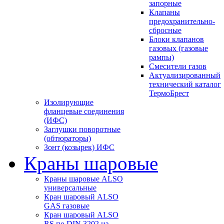
запорные
Клапаны
предохранительно-
сбросные
Блоки клапанов
газовых (газовые
рампы)
Смесители газов
Актуализированный
технический каталог
ТермоБрест
Изолирующие
фланцевые соединения
(ИФС)
Заглушки поворотные
(обтюраторы)
Зонт (козырек) ИФС
Краны шаровые
Краны шаровые ALSO
универсальные
Кран шаровый ALSO
GAS газовые
Кран шаровый ALSO
RS по DIN 3202 из