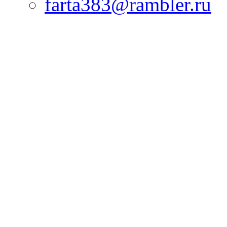
farta383@rambler.ru