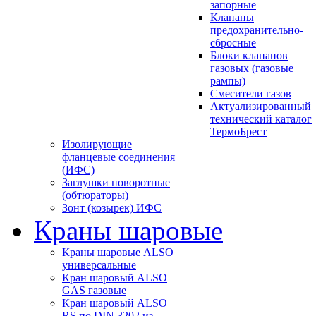
запорные
Клапаны
предохранительно-
сбросные
Блоки клапанов
газовых (газовые
рампы)
Смесители газов
Актуализированный
технический каталог
ТермоБрест
Изолирующие
фланцевые соединения
(ИФС)
Заглушки поворотные
(обтюраторы)
Зонт (козырек) ИФС
Краны шаровые
Краны шаровые ALSO
универсальные
Кран шаровый ALSO
GAS газовые
Кран шаровый ALSO
RS по DIN 3202 из